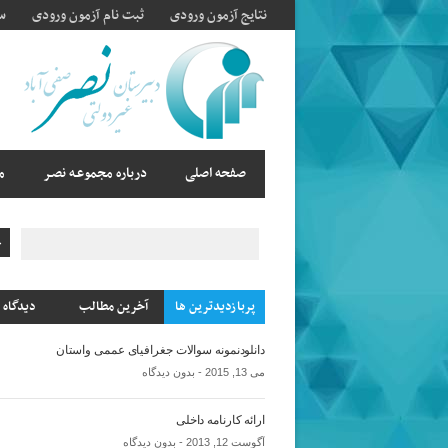
نتایج آزمون ورودی
ثبت نام آزمون ورودی
سا
صفحه اصلی
درباره مجموعـه نصـر
م
پربازدیدترین ها
آخرین مطالب
دیدگاه 
دانلودنمونه سوالات جغرافیای عممی واستان
می 13, 2015 -
بدون دیدگاه
ارائه کارنامه داخلی
آگوست 12, 2013 -
بدون دیدگاه