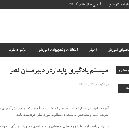
مانه کارسنج
قبولی سال های گذشته
حتوای آموزش
اخبار
امکانات وتجهیزات آموزشی
مرکـز دانـلود
سیستم یادگیری پایداردر دبیرستان نصر
در آگوست 12, 2013
|
ها
آنچه در این مدرسه از اهمیت ویژه برخوردار است آنست که تمام دانش آموزان با 
تعریف شده و مشخص به نتیجه ی مطلوب مورد نظر خوددست یابند.
بنابراین دانش آموز با شروع سال تحصیلی وارد فرایندی دقیق از آمادگی ، فه